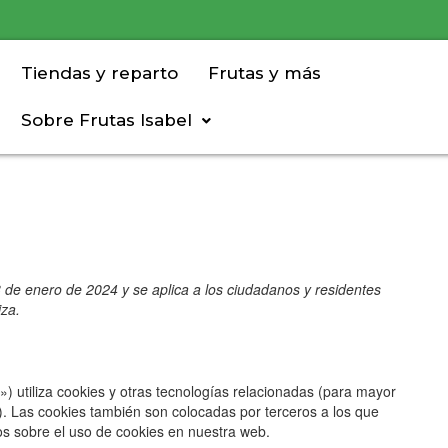
Consent
Consent
Consent
Estadístic
Marketing
to
to
to
service
service
service
elementor
wordpress
varios
Tiendas y reparto
Frutas y más
Sobre Frutas Isabel
23 de enero de 2024 y se aplica a los ciudadanos y residentes
za.
) utiliza cookies y otras tecnologías relacionadas (para mayor
. Las cookies también son colocadas por terceros a los que
s sobre el uso de cookies en nuestra web.