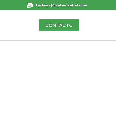
as
fruteria@frutasisabel.com
CONTACTO